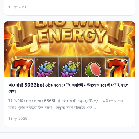
13 জুন 2026
আরে বাবা! 5666bet থেকে নতুন চ্যাটিং অ্যাপটা ডাউনলোড করে জীবনটাই বদলে
গেল!
ইউনিভার্সিটির ছাত্র হিসেবে 5666bet থেকে একটা নতুন চ্যাটিং অ্যাপ ডাউনলোড করে
আমার প্রথম অভিজ্ঞতা ছিল দারুণ। বন্ধুদের সাথে কানেক্টেড থাকা...
13 জুন 2026