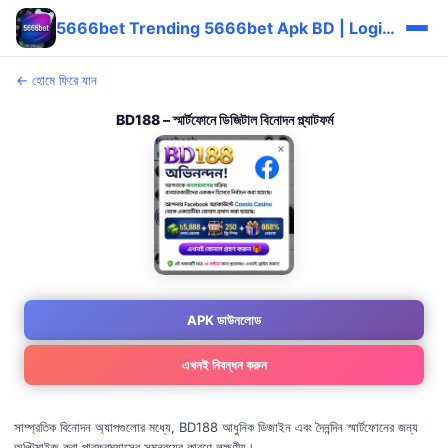
5666bet Trending 5666bet Apk BD | Login সহজ Bonus 🔥
← হোমে ফিরে যান
BD188 – স্মার্টফোনে ডিজিটাল বিনোদন প্ল্যাটফর্ম
APK ডাউনলোড
এখনই নিবন্ধন করুন
সাম্প্রতিক বিনোদন অ্যাপগুলোর মধ্যে, BD188 আধুনিক ডিজাইন এবং দৈনন্দিন স্মার্টফোনের জন্য
অপ্টিমাইজ করা পারফরম্যান্সের সমন্বয়ের কারণে লক্ষণীয়।