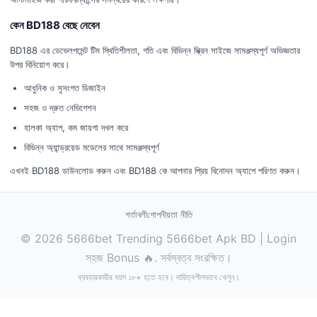
কেন BD188 বেছে নেবেন
BD188 এর ডেভেলপমেন্ট টিম স্থিতিশীলতা, গতি এবং বিভিন্ন স্ক্রিন সাইজে সামঞ্জস্যপূর্ণ অভিজ্ঞতার
উপর বিনিয়োগ করে।
আধুনিক ও সুসংগত ডিজাইন
সহজ ও দ্রুত নেভিগেশন
হালকা অ্যাপ, কম জায়গা দখল করে
বিভিন্ন অ্যান্ড্রয়েড মডেলের সাথে সামঞ্জস্যপূর্ণ
এখনই BD188 ডাউনলোড করুন এবং BD188 কে আপনার প্রিয় বিনোদন অ্যাপে পরিণত করুন।
শর্তাবলী
গোপনীয়তা নীতি
© 2026 5666bet Trending 5666bet Apk BD | Login
সহজ Bonus 🔥. সর্বস্বত্ব সংরক্ষিত।
ব্যবহারকারীর বয়স ১৮+ হতে হবে। দায়িত্বশীলভাবে খেলুন।